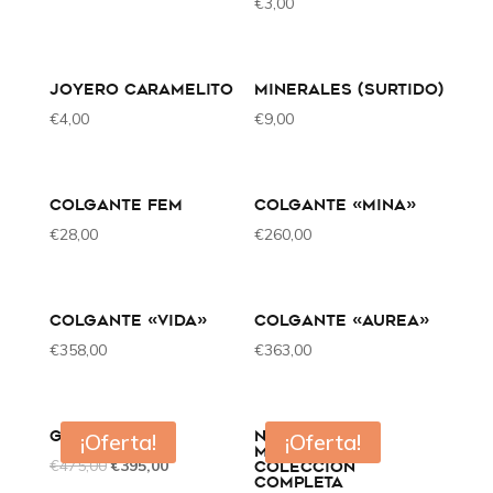
€
3,00
JOYERO CARAMELITO
MINERALES (SURTIDO)
€
4,00
€
9,00
COLGANTE FEM
COLGANTE «MINA»
€
28,00
€
260,00
COLGANTE «VIDA»
COLGANTE «AUREA»
€
358,00
€
363,00
GEO 2.2
NACER EN LA
¡Oferta!
¡Oferta!
MONTAÑA
€
475,00
€
395,00
COLECCIÓN
COMPLETA