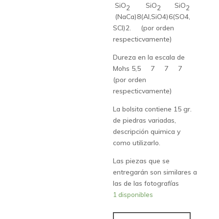
SiO
SiO
SiO
2
2
2
(NaCa)8(Al,SiO4)6(SO4,
SCl)2. (por orden
respecticvamente)
Dureza en la escala de
Mohs 5,5 7 7 7
(por orden
respecticvamente)
La bolsita contiene 15 gr.
de piedras variadas,
descripción quimica y
como utilizarlo.
Las piezas que se
entregarán son similares a
las de las fotografías
1 disponibles