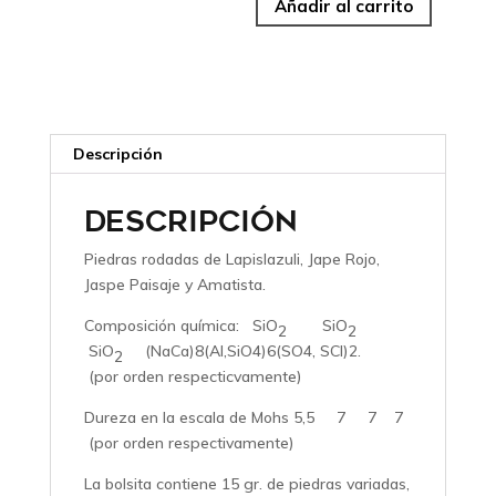
Añadir al carrito
Descripción
DESCRIPCIÓN
Piedras rodadas de Lapislazuli, Jape Rojo,
Jaspe Paisaje y Amatista.
Composición química: SiO
SiO
2
2
SiO
(NaCa)8(Al,SiO4)6(SO4, SCl)2.
2
(por orden respecticvamente)
Dureza en la escala de Mohs 5,5 7 7 7
(por orden respectivamente)
La bolsita contiene 15 gr. de piedras variadas,