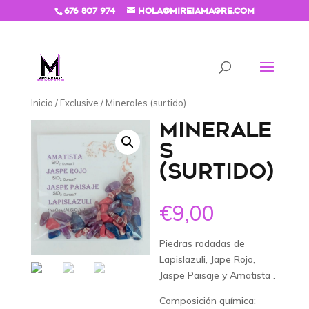
676 807 974
hola@mireiamagre.com
Inicio
/
Exclusive
/ Minerales (surtido)
MINERALE
S
(SURTIDO)
€
9,00
Piedras rodadas de
Lapislazuli, Jape Rojo,
Jaspe Paisaje y Amatista .
Composición química: