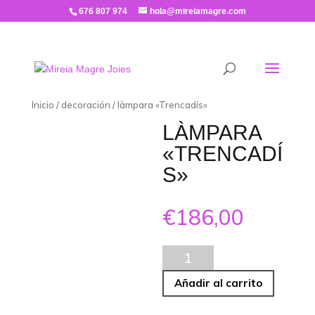
676 807 974
hola@mireiamagre.com
Inicio
/
decoración
/ làmpara «Trencadís»
LÀMPARA
«TRENCADÍ
S»
€
186,00
làmpara
"Trencadís"
Añadir al carrito
cantidad