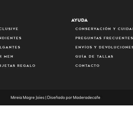
B
AYUDA
clusive
Conservación y cuid
ndientes
Preguntas frecuente
lgantes
Envíos y devolucione
r Men
Guía de tallas
rjetas regalo
Contacto
Mireia Magre Joies | Diseñado por Maderadecafe