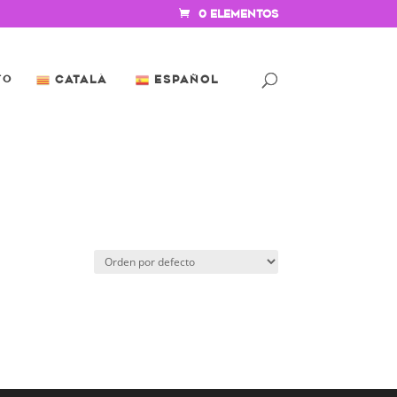
0 elementos
to
Català
Español